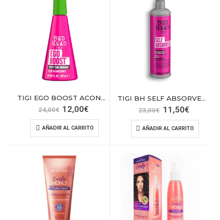
TIGI EGO BOOST ACOND.REP.PUNTAS 237ML
TIGI BH SELF ABSORVED CONDITIONER 400 ML
El
El
12,00
€
El
El
11,50
€
24,00
€
23,00
€
precio
precio
precio
precio
original
actual
original
actual
AÑADIR AL CARRITO
AÑADIR AL CARRITO
era:
es:
era:
es:
24,00€.
12,00€.
23,00€.
11,50€.