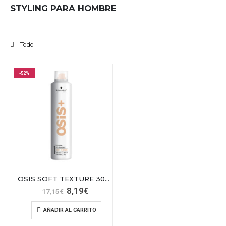
STYLING PARA HOMBRE
Todo
-52%
OSIS SOFT TEXTURE 300 ML
El
El
8,19
€
17,15
€
precio
precio
original
actual
AÑADIR AL CARRITO
era:
es:
17,15€.
8,19€.