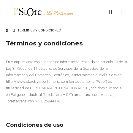
TÉRMINOS Y CONDICIONES
Términos y condiciones
En cumplimiento con el deber de información recogido en artículo 10 de la
Ley 34/2002, de 11 de Julio, de Servicios de la Sociedad de la
Información y del Comercio Electrónico, le informamos que el Sitio Web
http://www.storebylaperfumeria.com (en adelante, la “Web”) es
titularidad de PERFUMERIA INTERNACIONAL S.L., con domicilio social
en Polígono Industrial Torrefarera – C/Tramuntana esq. Mestral,
Torrefarrera, con NIF B25844176.
Condiciones de uso