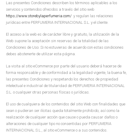
Las presentes Condiciones describen los términos aplicables a los
servicios y contenidos ofrecidos a través del sitio web
https://www.storebylaperfumeria.com/
y regulan las relaciones
jurídicas entre PERFUMERIA INTERNACIONAL S.L. y el cliente.
El acceso a la web es de carácter libre y gratuito, la utilización de la
Web supone la aceptación sin reservas de la totalidad de las
Condiciones de Uso. Si no estuvieras de acuerdo con estas condiciones
debes abstenerte de utilizar esta página.
La visita al sitio eCommerce por parte del usuario deberá hacerse de
forma responsable y de conformidad a la legalidad vigente, la buena fe,
las presentes Condiciones y respetando los derechos de propiedad
intelectual e industrial de titularidad de PERFUMERIA INTERNACIONAL
S.L. o cualquier otras personas físicas o jurídicas.
El uso de cualquiera de los contenidos del sitio Web con finalidades que
sean o pudieran ser ilícitas queda totalmente prohibido, así como la
realización de cualquier acción que cause o pueda causar daños o
alteraciones de cualquier tipo no consentidas por PERFUMERIA
INTERNACIONAL S.L., al sitio eCommerce o a sus contenidos.