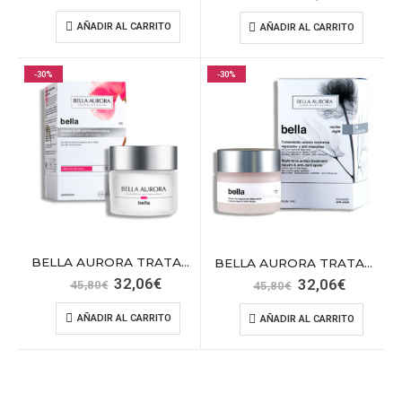
precio
precio
precio
precio
original
actual
original
actual
AÑADIR AL CARRITO
AÑADIR AL CARRITO
era:
es:
era:
es:
45,80€.
32,06€.
41,70€.
29,19€.
-30%
-30%
BELLA AURORA TRATAMIENTO DIA
BELLA AURORA TRATAMIENTO NOCHE
El
El
32,06
€
El
El
32,06
€
45,80
€
45,80
€
precio
precio
precio
precio
original
actual
original
actual
AÑADIR AL CARRITO
AÑADIR AL CARRITO
era:
es:
era:
es:
45,80€.
32,06€.
45,80€.
32,06€.