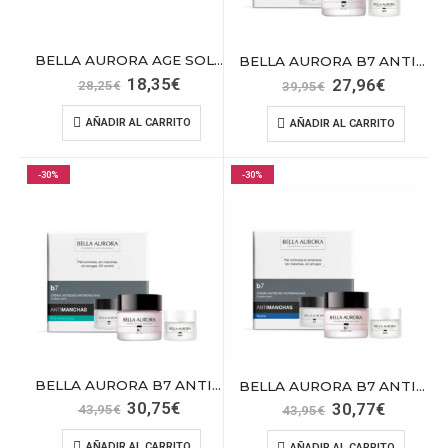
BELLA AURORA AGE SOLUT ANTIAR REAFIRM 50
BELLA AURORA B7 ANTIMANCHAS REG.ACL+EYES
El
El
18,35
€
El
El
27,96
€
28,25
€
39,95
€
precio
precio
precio
precio
original
actual
original
actual
AÑADIR AL CARRITO
AÑADIR AL CARRITO
era:
es:
era:
es:
28,25€.
18,35€.
39,95€.
27,96€.
-30%
-30%
BELLA AURORA B7 ANTIMANCHAS REG.ACL+EYES
BELLA AURORA B7 ANTIMANCHAS REG.ACL+EYES
El
El
30,75
€
El
El
30,77
€
43,95
€
43,95
€
precio
precio
precio
precio
original
actual
original
actual
AÑADIR AL CARRITO
AÑADIR AL CARRITO