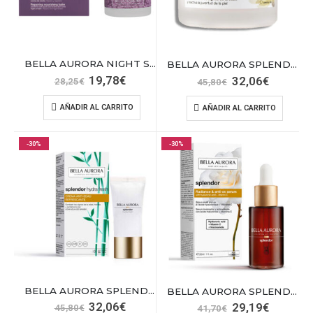
BELLA AURORA NIGHT SOLUTION BAL NUT50
BELLA AURORA SPLENDOR 50 DIA 50ML
El
El
19,78
€
El
El
32,06
€
28,25
€
45,80
€
precio
precio
precio
precio
original
actual
original
actual
AÑADIR AL CARRITO
AÑADIR AL CARRITO
era:
es:
era:
es:
28,25€.
19,78€.
45,80€.
32,06€.
-30%
-30%
BELLA AURORA SPLENDOR HYDRA FRESH 50 ML
BELLA AURORA SPLENDOR SERUM ANTIOX &VITC
El
El
32,06
€
El
El
29,19
€
45,80
€
41,70
€