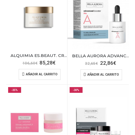
ALQUIMIA ES.BEAUT. CREMA REJUVENATE 50ML
BELLA AURORA ADVANCED BOOSTER AHA 30 ML
El
El
85,28
€
El
El
22,86
€
106,60
€
32,65
€
precio
precio
precio
precio
original
actual
original
actual
AÑADIR AL CARRITO
AÑADIR AL CARRITO
era:
es:
era:
es:
106,60€.
85,28€.
32,65€.
22,86€.
-35%
-30%