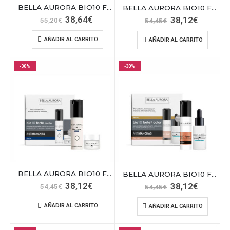
BELLA AURORA BIO10 FORTE DESP.P/SECA 30
BELLA AURORA BIO10 FORTE DESPIG.BOTAN+EY
El
El
38,64
€
El
El
38,12
€
55,20
€
54,45
€
precio
precio
precio
precio
original
actual
original
actual
AÑADIR AL CARRITO
AÑADIR AL CARRITO
era:
es:
era:
es:
55,20€.
38,64€.
54,45€.
38,12€.
-30%
-30%
BELLA AURORA BIO10 FORTE DESPIG.NOCHE+EY
BELLA AURORA BIO10 FORTE FLUIDO+PEELING
El
El
38,12
€
El
El
38,12
€
54,45
€
54,45
€
precio
precio
precio
precio
original
actual
original
actual
AÑADIR AL CARRITO
AÑADIR AL CARRITO
era:
es:
era:
es:
54,45€.
38,12€.
54,45€.
38,12€.