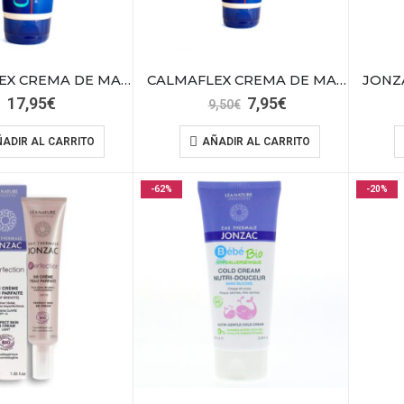
CALMAFLEX CREMA DE MASAJE 200ML
CALMAFLEX CREMA DE MASAJE 70ML
El
El
17,95
€
7,95
€
9,50
€
precio
precio
original
actual
ADIR AL CARRITO
AÑADIR AL CARRITO
era:
es:
9,50€.
7,95€.
-62%
-20%