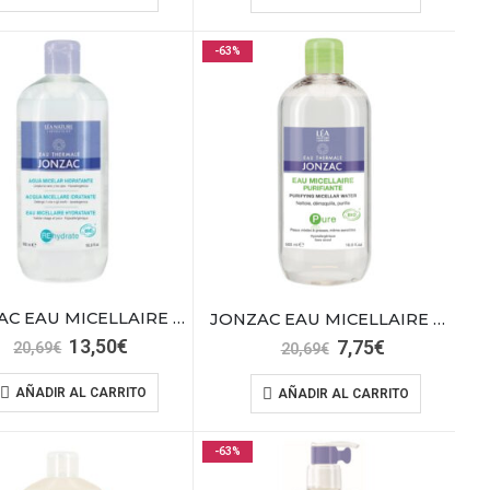
era:
es:
era:
es:
29,29€.
11,10€.
13,95€.
11,16€.
-63%
JONZAC EAU MICELLAIRE HYDRANTANT 500ML
JONZAC EAU MICELLAIRE PURIRIANTE 500ML
El
El
13,50
€
El
El
7,75
€
20,69
€
20,69
€
precio
precio
precio
precio
original
actual
original
actual
AÑADIR AL CARRITO
AÑADIR AL CARRITO
era:
es:
era:
es:
20,69€.
13,50€.
20,69€.
7,75€.
-63%