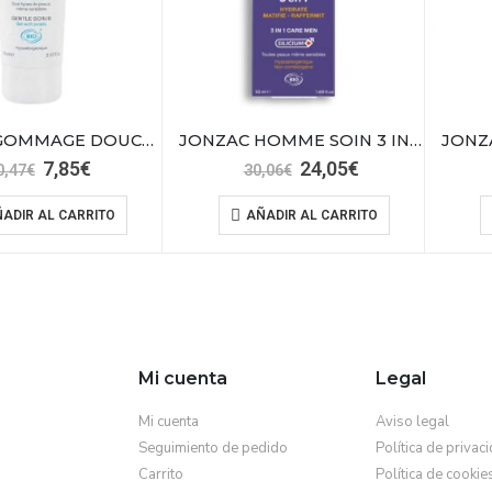
JONZAC GOMMAGE DOUCEUR 75ML
JONZAC HOMME SOIN 3 IN 1 50ML
El
El
El
El
7,85
€
24,05
€
0,47
€
30,06
€
precio
precio
precio
precio
original
actual
original
actual
ADIR AL CARRITO
AÑADIR AL CARRITO
era:
es:
era:
es:
20,47€.
7,85€.
30,06€.
24,05€.
Mi cuenta
Legal
Mi cuenta
Aviso legal
Seguimiento de pedido
Política de privac
Carrito
Política de cookie