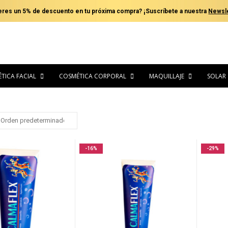
eres un 5% de descuento en tu próxima compra? ¡Suscríbete a nuestra
Newsle
TICA FACIAL
COSMÉTICA CORPORAL
MAQUILLAJE
SOLAR
-16%
-29%