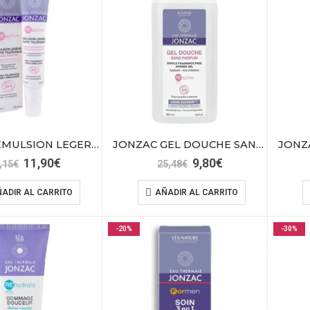
JONZAC EMULSION LEGERE HAUTE TOLERANCE
JONZAC GEL DOUCHE SANS PARFUM
El
El
El
El
11,90
€
9,80
€
,15
€
25,48
€
precio
precio
precio
precio
original
actual
original
actual
ADIR AL CARRITO
AÑADIR AL CARRITO
era:
es:
era:
es:
31,15€.
11,90€.
25,48€.
9,80€.
-20%
-30%