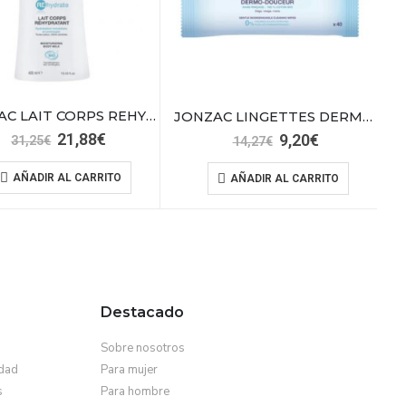
JONZAC LAIT CORPS REHYDRATANT 400ML
JONZAC LINGETTES DERMO-APAISNATES 40PCS
El
El
21,88
€
El
El
9,20
€
31,25
€
14,27
€
precio
precio
precio
precio
original
actual
original
actual
AÑADIR AL CARRITO
AÑADIR AL CARRITO
era:
es:
era:
es:
31,25€.
21,88€.
14,27€.
9,20€.
Destacado
Sobre nosotros
idad
Para mujer
s
Para hombre