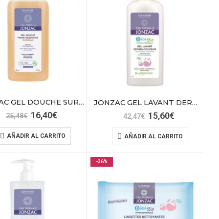
JONZAC GEL DOUCHE SURGRAS 500ML
JONZAC GEL LAVANT DERMO-DOUCEUE 1000ML
El
El
16,40
€
El
El
15,60
€
25,48
€
42,47
€
precio
precio
precio
precio
original
actual
original
actual
AÑADIR AL CARRITO
AÑADIR AL CARRITO
era:
es:
era:
es:
25,48€.
16,40€.
42,47€.
15,60€.
-36%