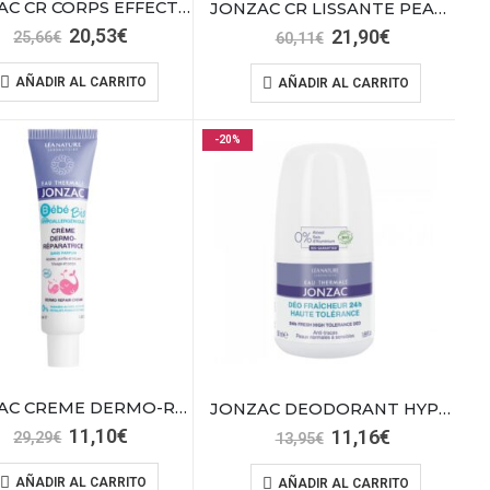
JONZAC CR CORPS EFFECT PROTECTEUR 200ML
JONZAC CR LISSANTE PEAU PARFAITE 40 ML
El
El
20,53
€
El
El
21,90
€
25,66
€
60,11
€
precio
precio
precio
precio
original
actual
original
actual
AÑADIR AL CARRITO
AÑADIR AL CARRITO
era:
es:
era:
es:
25,66€.
20,53€.
60,11€.
21,90€.
-20%
JONZAC CREME DERMO-REPARATRICE 40ML
JONZAC DEODORANT HYPOALLERGENIQUE 50ML
El
El
11,10
€
El
El
11,16
€
29,29
€
13,95
€
precio
precio
precio
precio
original
actual
original
actual
AÑADIR AL CARRITO
AÑADIR AL CARRITO