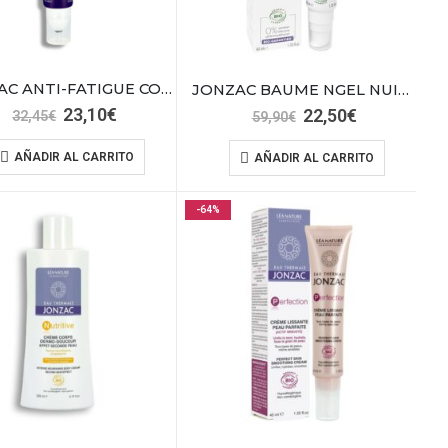
JONZAC ANTI-FATIGUE CONTOURN YEUX HOME15
JONZAC BAUME NGEL NUIT H2O BIO 40 ML
El
El
23,10
€
El
El
22,50
€
32,45
€
59,90
€
precio
precio
precio
precio
original
actual
original
actual
AÑADIR AL CARRITO
AÑADIR AL CARRITO
era:
es:
era:
es:
32,45€.
23,10€.
59,90€.
22,50€.
-64%