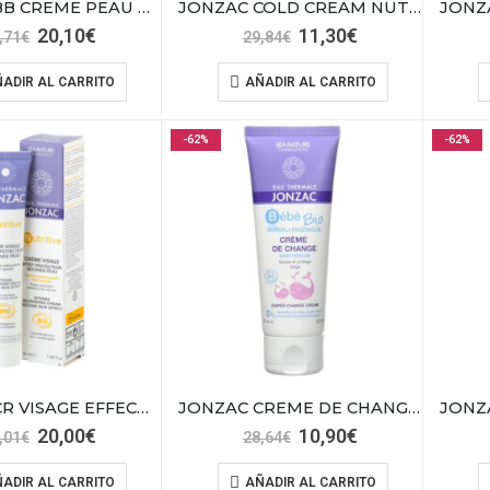
JONZAC BB CREME PEAU TEINTE CLAIRE 01
JONZAC COLD CREAM NUTRI-DOUCER 100ML
El
El
El
El
20,10
€
11,30
€
,71
€
29,84
€
precio
precio
precio
precio
original
actual
original
actual
ADIR AL CARRITO
AÑADIR AL CARRITO
era:
es:
era:
es:
52,71€.
20,10€.
29,84€.
11,30€.
-62%
-62%
JONZAC CR VISAGE EFFECT PROTECTEUR 50ML
JONZAC CREME DE CHANGE 75ML
El
El
El
El
20,00
€
10,90
€
,01
€
28,64
€
precio
precio
precio
precio
original
actual
original
actual
ADIR AL CARRITO
AÑADIR AL CARRITO