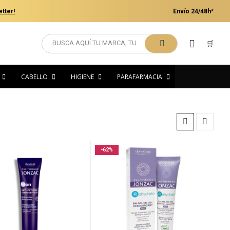
tter!
Envío 24/48h*
🛒
CABELLO
HIGIENE
PARAFARMACIA
-62%