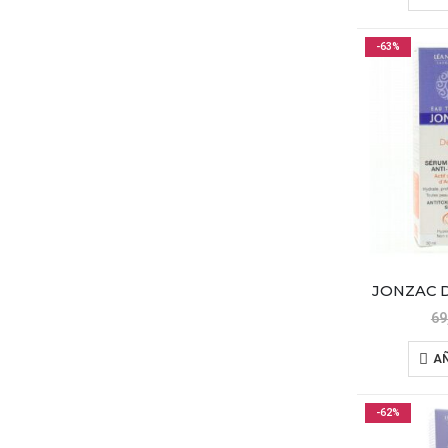
-63%
69
AÑ
-62%