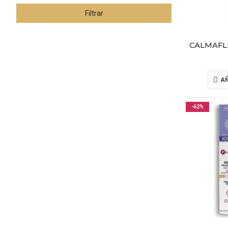
Filtrar
AÑ
-62%