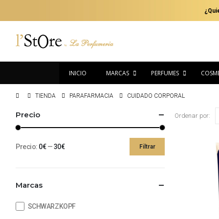
¿Qui
INICIO
MARCAS
PERFUMES
COSMÉ
TIENDA
PARAFARMACIA
CUIDADO CORPORAL
Precio
Ordenar por:
Precio:
0€
—
30€
Filtrar
Precio
Precio
mínimo
máximo
Marcas
SCHWARZKOPF