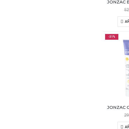
52
AÑ
-31%
29
AÑ