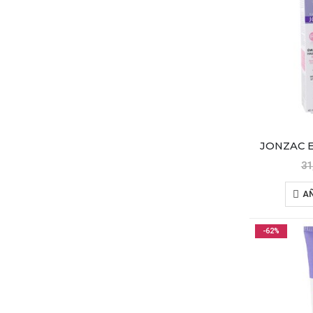
31
AÑ
-62%