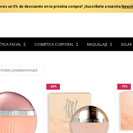
eres un 5% de descuento en tu próxima compra? ¡Suscríbete a nuestra
Newsle
TICA FACIAL
COSMÉTICA CORPORAL
MAQUILLAJE
SOLAR
-60%
-70%