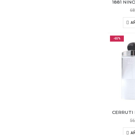
68
AÑ
-65%
56
AÑ