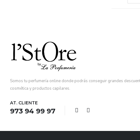
Somos tu perfumería online donde podrás conseguir grandes descuent
cosmética y productos capilares.
AT. CLIENTE
973 94 99 97