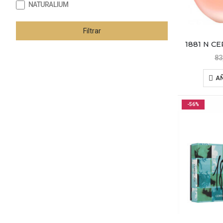
NATURALIUM
Filtrar
83
AÑ
-56%