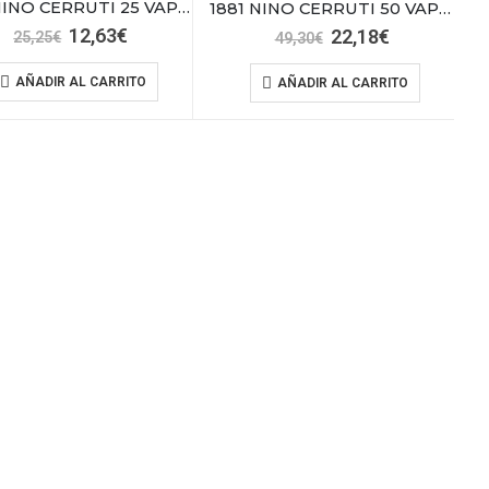
1881 NINO CERRUTI 25 VAPO HOMME
1881 NINO CERRUTI 50 VAPO HOMME
El
El
12,63
€
El
El
22,18
€
25,25
€
49,30
€
precio
precio
precio
precio
original
actual
original
actual
AÑADIR AL CARRITO
AÑADIR AL CARRITO
era:
es:
era:
es:
25,25€.
12,63€.
49,30€.
22,18€.