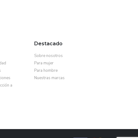
Destacado
Sobre nosotros
idad
Para mujer
s
Para hombre
ciones
Nuestras marcas
cción a