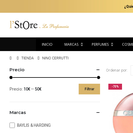
¿Qui
INICIO
MARCAS
PERFUMES
COSMÉ
TIENDA
NINO CERRUTTI
Precio
Ordenar por:
-70%
Precio:
10€
—
50€
Filtrar
Precio
Precio
mínimo
máximo
Marcas
BAYLIS & HARDING