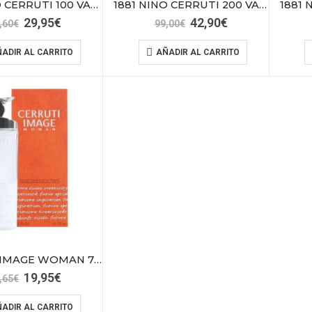
1881 NINO CERRUTI 100 VAPO+DEO SPRAY 150
1881 NINO CERRUTI 200 VAPO HOME
El
El
El
El
29,95
€
42,90
€
,60
€
99,00
€
precio
precio
precio
precio
original
actual
original
actual
ADIR AL CARRITO
AÑADIR AL CARRITO
era:
es:
era:
es:
68,60€.
29,95€.
99,00€.
42,90€.
CERRUTI IMAGE WOMAN 75 VAPO
El
El
19,95
€
,65
€
precio
precio
original
actual
ADIR AL CARRITO