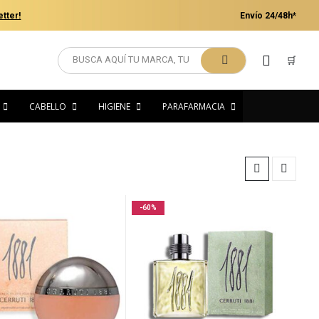
tter!
Envío 24/48h*
🛒
CABELLO
HIGIENE
PARAFARMACIA
-60%