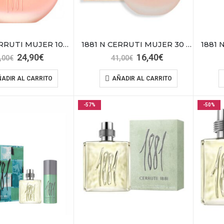
1881 N CERRUTI MUJER 100 VAP EDT
1881 N CERRUTI MUJER 30 VAP EDT
El
El
El
El
24,90
€
16,40
€
,00
€
41,00
€
precio
precio
precio
precio
original
actual
original
actual
ADIR AL CARRITO
AÑADIR AL CARRITO
era:
es:
era:
es:
83,00€.
24,90€.
41,00€.
16,40€.
-57%
-50%